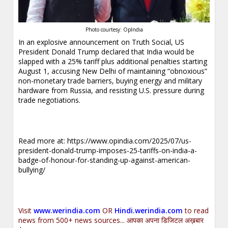
Photo courtesy: OpIndia
In an explosive announcement on Truth Social, US
President Donald Trump declared that India would be
slapped with a 25% tariff plus additional penalties starting
August 1, accusing New Delhi of maintaining “obnoxious”
non-monetary trade barriers, buying energy and military
hardware from Russia, and resisting U.S. pressure during
trade negotiations.
Read more at:
https://www.opindia.com/2025/07/us-
president-donald-trump-imposes-25-tariffs-on-india-a-
badge-of-honour-for-standing-up-against-american-
bullying/
Visit
www.werindia.com
OR
Hindi.werindia.com
to read
news from 500+ news sources... आपका अपना डिजिटल अख़बार