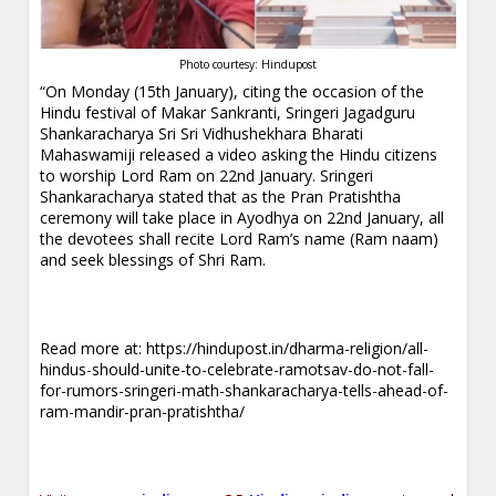
Photo courtesy: Hindupost
“On Monday (15th January), citing the occasion of the
Hindu festival of Makar Sankranti, Sringeri Jagadguru
Shankaracharya Sri Sri Vidhushekhara Bharati
Mahaswamiji released a video asking the Hindu citizens
to worship Lord Ram on 22nd January. Sringeri
Shankaracharya stated that as the Pran Pratishtha
ceremony will take place in Ayodhya on 22nd January, all
the devotees shall recite Lord Ram’s name (Ram naam)
and seek blessings of Shri Ram.
Read more at:
https://hindupost.in/dharma-religion/all-
hindus-should-unite-to-celebrate-ramotsav-do-not-fall-
for-rumors-sringeri-math-shankaracharya-tells-ahead-of-
ram-mandir-pran-pratishtha/