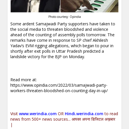
Photo courtesy: Opindia
Some ardent Samajwadi Party supporters have taken to
the social media to threaten bloodshed and violence
ahead of the counting of assembly polls tomorrow. The
remarks have come in response to SP chief Akhilesh
Yadav’s EVM rigging allegations, which began to pour in
shortly after exit polls in Uttar Pradesh predicted a
landslide victory for the BJP on Monday.
.
Read more at:
https://www.opindia.com/2022/03/samajwadi-party-
workers-threaten-bloodshed-on-counting-day-in-up/
.
Visit
www.werindia.com
OR
Hindi.werindia.com
to read
news from 500+ news sources... आपका अपना डिजिटल अख़बार
|