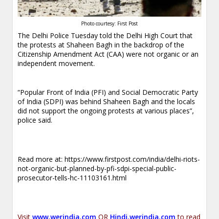
Photo courtesy: First Post
The Delhi Police Tuesday told the Delhi High Court that
the protests at Shaheen Bagh in the backdrop of the
Citizenship Amendment Act (CAA) were not organic or an
independent movement.
“Popular Front of India (PFI) and Social Democratic Party
of India (SDPI) was behind Shaheen Bagh and the locals
did not support the ongoing protests at various places”,
police said.
Read more at:
https://www.firstpost.com/india/delhi-riots-
not-organic-but-planned-by-pfi-sdpi-special-public-
prosecutor-tells-hc-11103161.html
Visit
www.werindia.com
OR
Hindi.werindia.com
to read