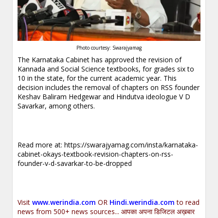
Photo courtesy: Swarajyamag
The Karnataka Cabinet has approved the revision of
Kannada and Social Science textbooks, for grades six to
10 in the state, for the current academic year. This
decision includes the removal of chapters on RSS founder
Keshav Baliram Hedgewar and Hindutva ideologue V D
Savarkar, among others.
Read more at:
https://swarajyamag.com/insta/karnataka-
cabinet-okays-textbook-revision-chapters-on-rss-
founder-v-d-savarkar-to-be-dropped
Visit
www.werindia.com
OR
Hindi.werindia.com
to read
news from 500+ news sources... आपका अपना डिजिटल अख़बार