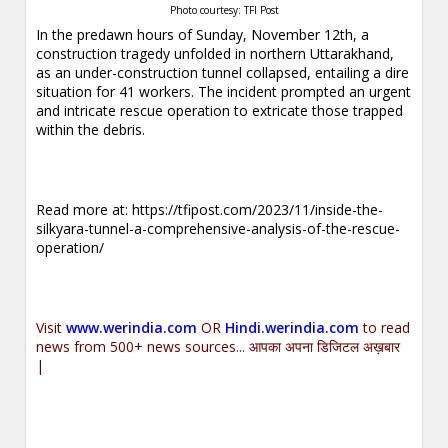
Photo courtesy: TFI Post
In the predawn hours of Sunday, November 12th, a
construction tragedy unfolded in northern Uttarakhand,
as an under-construction tunnel collapsed, entailing a dire
situation for 41 workers. The incident prompted an urgent
and intricate rescue operation to extricate those trapped
within the debris.
Read more at:
https://tfipost.com/2023/11/inside-the-
silkyara-tunnel-a-comprehensive-analysis-of-the-rescue-
operation/
Visit
www.werindia.com
OR
Hindi.werindia.com
to read
news from 500+ news sources... आपका अपना डिजिटल अख़बार
|