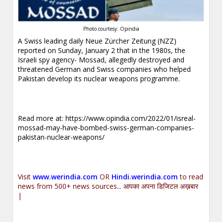
Photo courtesy: Opindia
A Swiss leading daily Neue Zürcher Zeitung (NZZ)
reported on Sunday, January 2 that in the 1980s, the
Israeli spy agency- Mossad, allegedly destroyed and
threatened German and Swiss companies who helped
Pakistan develop its nuclear weapons programme.
.
Read more at:
https://www.opindia.com/2022/01/isreal-
mossad-may-have-bombed-swiss-german-companies-
pakistan-nuclear-weapons/
.
Visit
www.werindia.com
OR
Hindi.werindia.com
to read
news from 500+ news sources... आपका अपना डिजिटल अख़बार
|