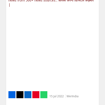
news from 500+ news sources... आपका अपना डिजिटल अख़बार
|
15 Jul 2022
WerIndia