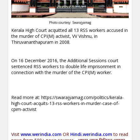
Photo courtesy: Swarajyamag
Kerala High Court acquitted all 13 RSS workers accused in
the murder of CPI(M) activist, VV Vishnu, in
Thiruvananthapuram in 2008.
On 16 December 2016, the Additional Sessions court
sentenced RSS workers to double life imprisonment in
connection with the murder of the CPI(M) worker.
Read more at:
https://swarajyamag.com/politics/kerala-
high-court-acquits-13-rss-workers-in-murder-case-of-
cpim-activist
Visit
www.werindia.com
OR
Hindi.werindia.com
to read