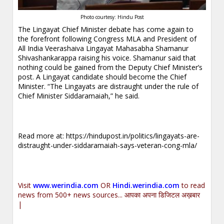
Photo courtesy: Hindu Post
The Lingayat Chief Minister debate has come again to
the forefront following Congress MLA and President of
All India Veerashaiva Lingayat Mahasabha Shamanur
Shivashankarappa raising his voice. Shamanur said that
nothing could be gained from the Deputy Chief Minister’s
post. A Lingayat candidate should become the Chief
Minister. “The Lingayats are distraught under the rule of
Chief Minister Siddaramaiah,” he said.
Read more at:
https://hindupost.in/politics/lingayats-are-
distraught-under-siddaramaiah-says-veteran-cong-mla/
Visit
www.werindia.com
OR
Hindi.werindia.com
to read
news from 500+ news sources... आपका अपना डिजिटल अख़बार
|