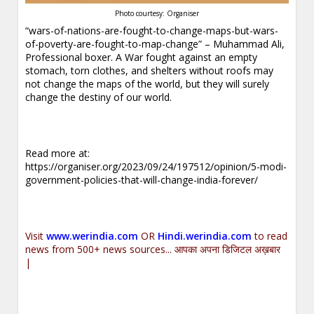
Photo courtesy: Organiser
“wars-of-nations-are-fought-to-change-maps-but-wars-
of-poverty-are-fought-to-map-change” – Muhammad Ali,
Professional boxer. A War fought against an empty
stomach, torn clothes, and shelters without roofs may
not change the maps of the world, but they will surely
change the destiny of our world.
Read more at:
https://organiser.org/2023/09/24/197512/opinion/5-modi-
government-policies-that-will-change-india-forever/
Visit
www.werindia.com
OR
Hindi.werindia.com
to read
news from 500+ news sources... आपका अपना डिजिटल अख़बार
|