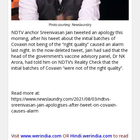
Photo courtesy: Newslaundry
NDTV anchor Sreenivasan Jain tweeted an apology this
morning, after his tweet about the initial batches of
Covaxin not being of the “right quality” caused an alarm
last night. In the now-deleted tweet, Jain had said that the
head of the government’s vaccine advisory panel, Dr NK
Arora, had told him on NDTV’s Reality Check that the
initial batches of Covaxin “were not of the right quality”.
.
Read more at:
https://www.newslaundry.com/2021/08/03/ndtvs-
sreenivasan-jain-apologises-after-tweet-on-covaxin-
causes-alarm
.
Visit
www.werindia.com
OR
Hindi.werindia.com
to read