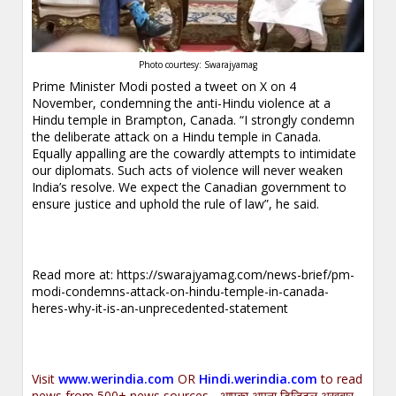
Photo courtesy: Swarajyamag
Prime Minister Modi posted a tweet on X on 4
November, condemning the anti-Hindu violence at a
Hindu temple in Brampton, Canada. “I strongly condemn
the deliberate attack on a Hindu temple in Canada.
Equally appalling are the cowardly attempts to intimidate
our diplomats. Such acts of violence will never weaken
India’s resolve. We expect the Canadian government to
ensure justice and uphold the rule of law”, he said.
Read more at:
https://swarajyamag.com/news-brief/pm-
modi-condemns-attack-on-hindu-temple-in-canada-
heres-why-it-is-an-unprecedented-statement
Visit
www.werindia.com
OR
Hindi.werindia.com
to read
news from 500+ news sources... आपका अपना डिजिटल अख़बार