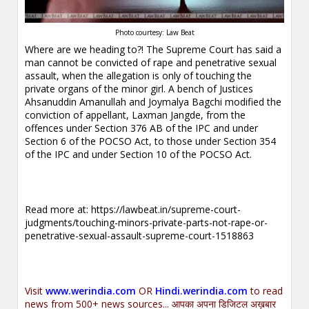
Photo courtesy: Law Beat
Where are we heading to?! The Supreme Court has said a
man cannot be convicted of rape and penetrative sexual
assault, when the allegation is only of touching the
private organs of the minor girl. A bench of Justices
Ahsanuddin Amanullah and Joymalya Bagchi modified the
conviction of appellant, Laxman Jangde, from the
offences under Section 376 AB of the IPC and under
Section 6 of the POCSO Act, to those under Section 354
of the IPC and under Section 10 of the POCSO Act.
Read more at:
https://lawbeat.in/supreme-court-
judgments/touching-minors-private-parts-not-rape-or-
penetrative-sexual-assault-supreme-court-1518863
Visit
www.werindia.com
OR
Hindi.werindia.com
to read
news from 500+ news sources... आपका अपना डिजिटल अख़बार