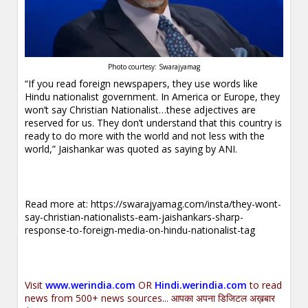
Photo courtesy: Swarajyamag
“If you read foreign newspapers, they use words like
Hindu nationalist government. In America or Europe, they
won’t say Christian Nationalist…these adjectives are
reserved for us. They don’t understand that this country is
ready to do more with the world and not less with the
world,” Jaishankar was quoted as saying by ANI.
Read more at:
https://swarajyamag.com/insta/they-wont-
say-christian-nationalists-eam-jaishankars-sharp-
response-to-foreign-media-on-hindu-nationalist-tag
Visit
www.werindia.com
OR
Hindi.werindia.com
to read
news from 500+ news sources... आपका अपना डिजिटल अख़बार