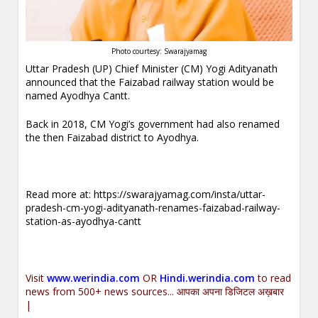
Photo courtesy: Swarajyamag
Uttar Pradesh (UP) Chief Minister (CM) Yogi Adityanath
announced that the Faizabad railway station would be
named Ayodhya Cantt.
Back in 2018, CM Yogi’s government had also renamed
the then Faizabad district to Ayodhya.
.
Read more at:
https://swarajyamag.com/insta/uttar-
pradesh-cm-yogi-adityanath-renames-faizabad-railway-
station-as-ayodhya-cantt
.
Visit
www.werindia.com
OR
Hindi.werindia.com
to read
news from 500+ news sources... आपका अपना डिजिटल अख़बार
|