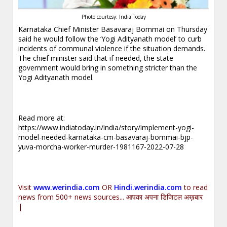
Photo courtesy: India Today
Karnataka Chief Minister Basavaraj Bommai on Thursday
said he would follow the ‘Yogi Adityanath model’ to curb
incidents of communal violence if the situation demands.
The chief minister said that if needed, the state
government would bring in something stricter than the
Yogi Adityanath model.
Read more at:
https://www.indiatoday.in/india/story/implement-yogi-
model-needed-karnataka-cm-basavaraj-bommai-bjp-
yuva-morcha-worker-murder-1981167-2022-07-28
Visit
www.werindia.com
OR
Hindi.werindia.com
to read
news from 500+ news sources... आपका अपना डिजिटल अख़बार
|