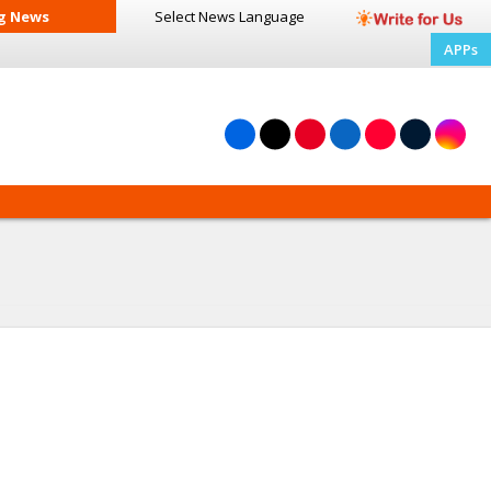
g News
Select News
Language
APPs