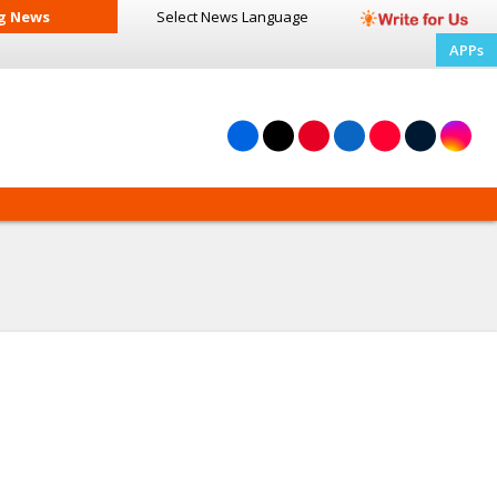
g News
Select News
Language
APPs