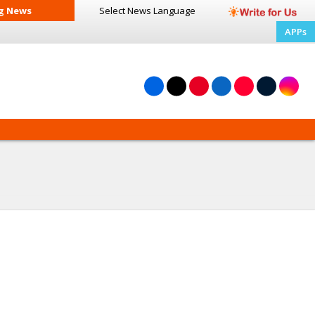
g News
Select News
Language
APPs