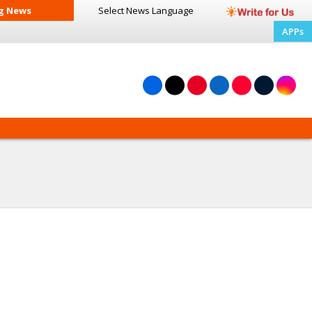
g News
Select News
Language
APPs