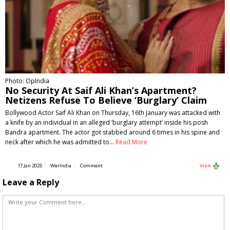
Photo: OpIndia
No Security At Saif Ali Khan’s Apartment?
Netizens Refuse To Believe ‘Burglary’ Claim
Bollywood Actor Saif Ali Khan on Thursday, 16th January was attacked with
a knife by an individual in an alleged ‘burglary attempt’ inside his posh
Bandra apartment. The actor got stabbed around 6 times in his spine and
neck after which he was admitted to…
Read More
17 Jan 2025
WerIndia
Comment
Visit
Leave a Reply