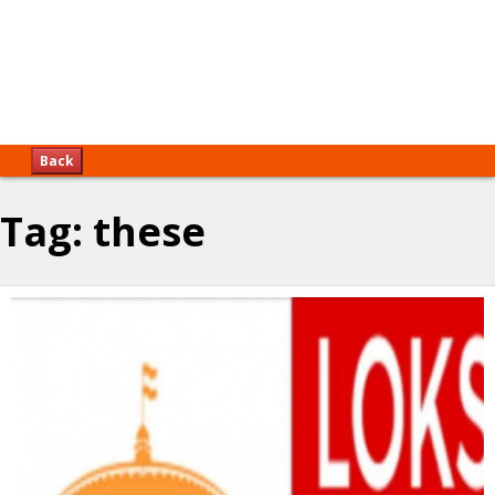
Back
Tag:
these