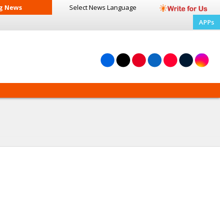
g News
Select News
Language
APPs