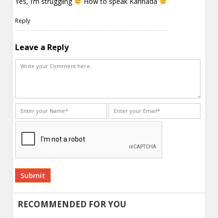
Yes, I’m struggling
How to speak Kannada
Reply
Leave a Reply
Alternative:
RECOMMENDED FOR YOU