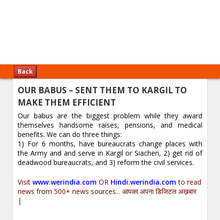
Back
OUR BABUS – SENT THEM TO KARGIL TO
MAKE THEM EFFICIENT
Our babus are the biggest problem while they award
themselves handsome raises, pensions, and medical
benefits. We can do three things:
1) For 6 months, have bureaucrats change places with
the Army and and serve in Kargil or Siachen, 2) get rid of
deadwood bureaucrats, and 3) reform the civil services.
Visit
www.werindia.com
OR
Hindi.werindia.com
to read
news from 500+ news sources... आपका अपना डिजिटल अख़बार
|